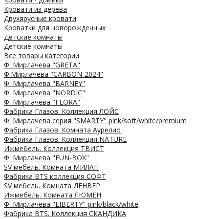
Кровати из дерева
Двухярусные кровати
Кроватки для новорожденных
Детские комнаты
Детские комнаты
Все товары категории
Ф. Мирлачева "GRETA"
Ф.Мирлачева "CARBON-2024"
Ф. Мирлачева "BARNEY"
Ф. Мирлачева "NORDIC"
Ф. Мирлачева "FLORA"
Фабрика Глазов. Коллекция ЛОЙС
Ф. Мирлачева серия "SMARTY" pink/soft/white/premium
Фабрика Глазов. Комната Аурелио
Фабрика Глазов. Коллекция NATURE
Ижмебель. Коллекция ТВИСТ
Ф. Мирлачева "FUN-BOX"
SV мебель. Комната МИЛАН
Фабрика BTS коллекция СОФТ
SV мебель. Комната ДЕНВЕР
Ижмебель. Комната ЛЮМЕН
Ф. Мирлачева "LIBERTY" pink/black/white
Фабрика BTS. Коллекция СКАНДИКА