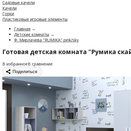
Садовые качели
Качели
Горки
Пластиковые игровые элементы
Главная
→
Детские комнаты
→
Ф. Мирлачева "RUMIKA" pink/sky
Готовая детская комната "Румика ска
В избранное
В сравнение
Поделиться