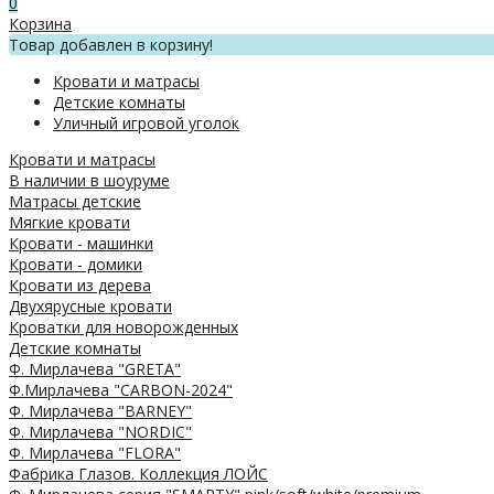
0
Корзина
Товар добавлен в корзину!
Кровати и матрасы
Детские комнаты
Уличный игровой уголок
Кровати и матрасы
В наличии в шоуруме
Матрасы детские
Мягкие кровати
Кровати - машинки
Кровати - домики
Кровати из дерева
Двухярусные кровати
Кроватки для новорожденных
Детские комнаты
Ф. Мирлачева "GRETA"
Ф.Мирлачева "CARBON-2024"
Ф. Мирлачева "BARNEY"
Ф. Мирлачева "NORDIC"
Ф. Мирлачева "FLORA"
Фабрика Глазов. Коллекция ЛОЙС