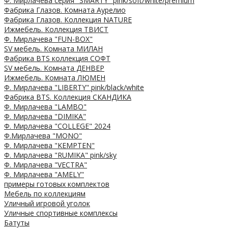
Ф. Мирлачева серия "SMARTY" pink/soft/white/premium
Фабрика Глазов. Комната Аурелио
Фабрика Глазов. Коллекция NATURE
Ижмебель. Коллекция ТВИСТ
Ф. Мирлачева "FUN-BOX"
SV мебель. Комната МИЛАН
Фабрика BTS коллекция СОФТ
SV мебель. Комната ДЕНВЕР
Ижмебель. Комната ЛЮМЕН
Ф. Мирлачева "LIBERTY" pink/black/white
Фабрика BTS. Коллекция СКАНДИКА
Ф. Мирлачева "LAMBO"
Ф. Мирлачева "DIMIKA"
Ф. Мирлачева "COLLEGE" 2024
Ф.Мирлачева "MONO"
Ф. Мирлачева "KEMPTEN"
Ф. Мирлачева "RUMIKA" pink/sky
Ф. Мирлачева "VECTRA"
Ф. Мирлачева "AMELY"
примеры готовых комплектов
Мебель по коллекциям
Уличный игровой уголок
Уличные спортивные комплексы
Батуты