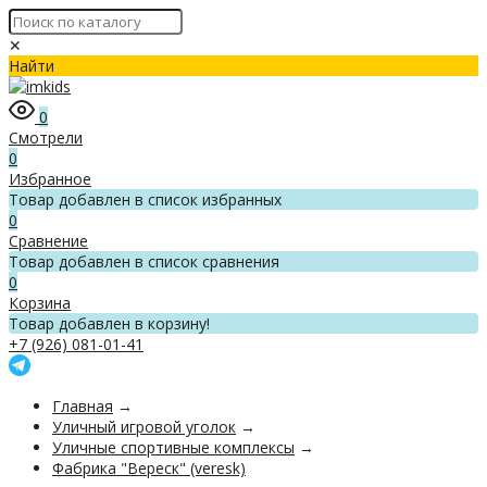
✕
Найти
0
Смотрели
0
Избранное
Товар добавлен в список избранных
0
Сравнение
Товар добавлен в список сравнения
0
Корзина
Товар добавлен в корзину!
+7 (926) 081-01-41
Главная
→
Уличный игровой уголок
→
Уличные спортивные комплексы
→
Фабрика "Вереск" (veresk)