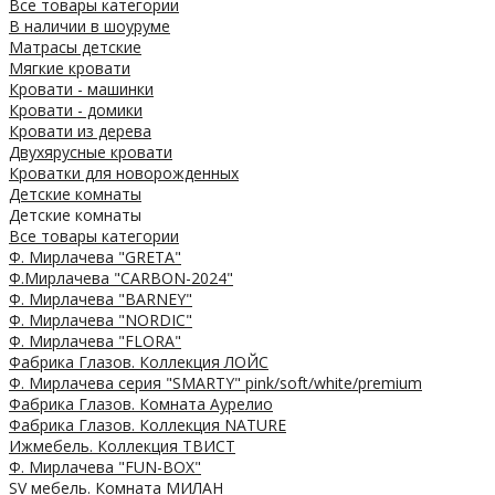
Все товары категории
В наличии в шоуруме
Матрасы детские
Мягкие кровати
Кровати - машинки
Кровати - домики
Кровати из дерева
Двухярусные кровати
Кроватки для новорожденных
Детские комнаты
Детские комнаты
Все товары категории
Ф. Мирлачева "GRETA"
Ф.Мирлачева "CARBON-2024"
Ф. Мирлачева "BARNEY"
Ф. Мирлачева "NORDIC"
Ф. Мирлачева "FLORA"
Фабрика Глазов. Коллекция ЛОЙС
Ф. Мирлачева серия "SMARTY" pink/soft/white/premium
Фабрика Глазов. Комната Аурелио
Фабрика Глазов. Коллекция NATURE
Ижмебель. Коллекция ТВИСТ
Ф. Мирлачева "FUN-BOX"
SV мебель. Комната МИЛАН