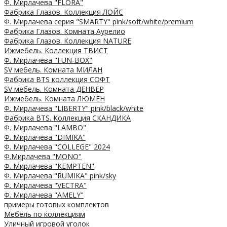
Ф. Мирлачева "FLORA"
Фабрика Глазов. Коллекция ЛОЙС
Ф. Мирлачева серия "SMARTY" pink/soft/white/premium
Фабрика Глазов. Комната Аурелио
Фабрика Глазов. Коллекция NATURE
Ижмебель. Коллекция ТВИСТ
Ф. Мирлачева "FUN-BOX"
SV мебель. Комната МИЛАН
Фабрика BTS коллекция СОФТ
SV мебель. Комната ДЕНВЕР
Ижмебель. Комната ЛЮМЕН
Ф. Мирлачева "LIBERTY" pink/black/white
Фабрика BTS. Коллекция СКАНДИКА
Ф. Мирлачева "LAMBO"
Ф. Мирлачева "DIMIKA"
Ф. Мирлачева "COLLEGE" 2024
Ф.Мирлачева "MONO"
Ф. Мирлачева "KEMPTEN"
Ф. Мирлачева "RUMIKA" pink/sky
Ф. Мирлачева "VECTRA"
Ф. Мирлачева "AMELY"
примеры готовых комплектов
Мебель по коллекциям
Уличный игровой уголок