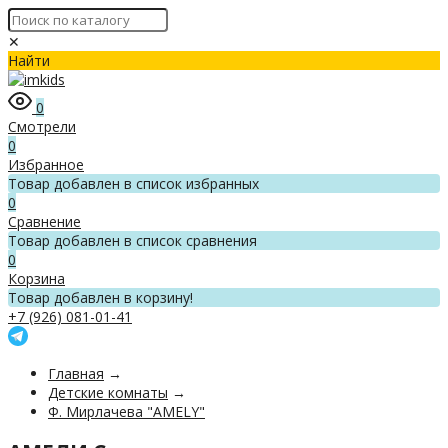
✕
Найти
0
Смотрели
0
Избранное
Товар добавлен в список избранных
0
Сравнение
Товар добавлен в список сравнения
0
Корзина
Товар добавлен в корзину!
+7 (926) 081-01-41
Главная
→
Детские комнаты
→
Ф. Мирлачева "AMELY"