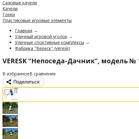
Садовые качели
Качели
Горки
Пластиковые игровые элементы
Главная
→
Уличный игровой уголок
→
Уличные спортивные комплексы
→
Фабрика "Вереск" (veresk)
VERESK "Непоседа-Дачник", модель № 
В избранное
В сравнение
Поделиться