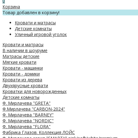
0
Корзина
Товар добавлен в корзину!
Кровати и матрасы
Детские комнаты
Уличный игровой уголок
Кровати и матрасы
В наличии в шоуруме
Матрасы детские
Мягкие кровати
Кровати - машинки
Кровати - домики
Кровати из дерева
Двухярусные кровати
Кроватки для новорожденных
Детские комнаты
Ф. Мирлачева "GRETA"
Ф.Мирлачева "CARBON-2024"
Ф. Мирлачева "BARNEY"
Ф. Мирлачева "NORDIC"
Ф. Мирлачева "FLORA"
Фабрика Глазов. Коллекция ЛОЙС