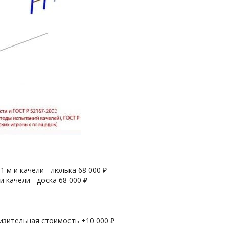
 1 м и качели - люлька
68 000
₽
 и качели - доска
68 000
₽
лизительная стоимость +
10 000
₽