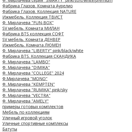
Ф. Мирлачева серия "SMARTY" pink/soft/white/premium
Фабрика Глазов. Комната Аурелио
Фабрика Глазов. Коллекция NATURE
Ижмебель. Коллекция ТВИСТ
Ф. Мирлачева "FUN-BOX"
SV мебель. Комната МИЛАН
Фабрика BTS коллекция СОФТ
SV мебель. Комната ДЕНВЕР
Ижмебель. Комната ЛЮМЕН
Ф. Мирлачева "LIBERTY" pink/black/white
Фабрика BTS. Коллекция СКАНДИКА
Ф. Мирлачева "LAMBO"
Ф. Мирлачева "DIMIKA"
Ф. Мирлачева "COLLEGE" 2024
Ф.Мирлачева "MONO"
Ф. Мирлачева "KEMPTEN"
Ф. Мирлачева "RUMIKA" pink/sky
Ф. Мирлачева "VECTRA"
Ф. Мирлачева "AMELY"
примеры готовых комплектов
Мебель по коллекциям
Уличный игровой уголок
Уличные спортивные комплексы
Батуты