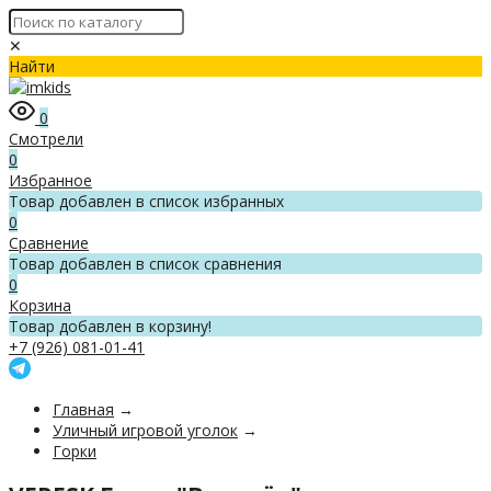
✕
Найти
0
Смотрели
0
Избранное
Товар добавлен в список избранных
0
Сравнение
Товар добавлен в список сравнения
0
Корзина
Товар добавлен в корзину!
+7 (926) 081-01-41
Главная
→
Уличный игровой уголок
→
Горки