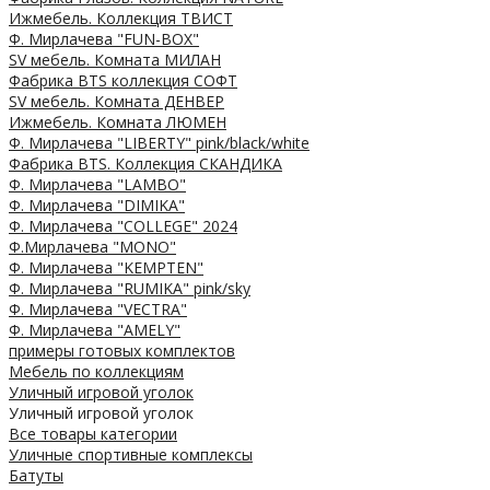
Ижмебель. Коллекция ТВИСТ
Ф. Мирлачева "FUN-BOX"
SV мебель. Комната МИЛАН
Фабрика BTS коллекция СОФТ
SV мебель. Комната ДЕНВЕР
Ижмебель. Комната ЛЮМЕН
Ф. Мирлачева "LIBERTY" pink/black/white
Фабрика BTS. Коллекция СКАНДИКА
Ф. Мирлачева "LAMBO"
Ф. Мирлачева "DIMIKA"
Ф. Мирлачева "COLLEGE" 2024
Ф.Мирлачева "MONO"
Ф. Мирлачева "KEMPTEN"
Ф. Мирлачева "RUMIKA" pink/sky
Ф. Мирлачева "VECTRA"
Ф. Мирлачева "AMELY"
примеры готовых комплектов
Мебель по коллекциям
Уличный игровой уголок
Уличный игровой уголок
Все товары категории
Уличные спортивные комплексы
Батуты