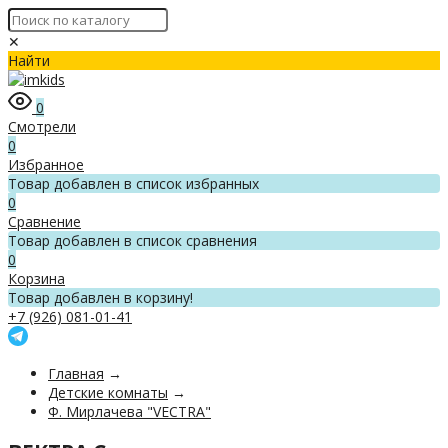
✕
Найти
0
Смотрели
0
Избранное
Товар добавлен в список избранных
0
Сравнение
Товар добавлен в список сравнения
0
Корзина
Товар добавлен в корзину!
+7 (926) 081-01-41
Главная
→
Детские комнаты
→
Ф. Мирлачева "VECTRA"