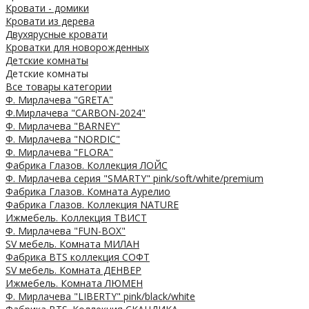
Кровати - домики
Кровати из дерева
Двухярусные кровати
Кроватки для новорожденных
Детские комнаты
Детские комнаты
Все товары категории
Ф. Мирлачева "GRETA"
Ф.Мирлачева "CARBON-2024"
Ф. Мирлачева "BARNEY"
Ф. Мирлачева "NORDIC"
Ф. Мирлачева "FLORA"
Фабрика Глазов. Коллекция ЛОЙС
Ф. Мирлачева серия "SMARTY" pink/soft/white/premium
Фабрика Глазов. Комната Аурелио
Фабрика Глазов. Коллекция NATURE
Ижмебель. Коллекция ТВИСТ
Ф. Мирлачева "FUN-BOX"
SV мебель. Комната МИЛАН
Фабрика BTS коллекция СОФТ
SV мебель. Комната ДЕНВЕР
Ижмебель. Комната ЛЮМЕН
Ф. Мирлачева "LIBERTY" pink/black/white