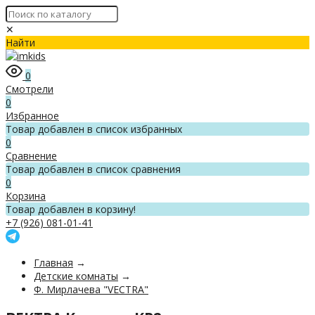
✕
Найти
0
Смотрели
0
Избранное
Товар добавлен в список избранных
0
Сравнение
Товар добавлен в список сравнения
0
Корзина
Товар добавлен в корзину!
+7 (926) 081-01-41
Главная
→
Детские комнаты
→
Ф. Мирлачева "VECTRA"