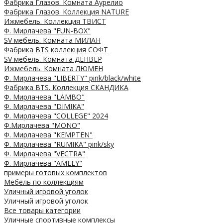
Фабрика Глазов. Комната Аурелио
Фабрика Глазов. Коллекция NATURE
Ижмебель. Коллекция ТВИСТ
Ф. Мирлачева "FUN-BOX"
SV мебель. Комната МИЛАН
Фабрика BTS коллекция СОФТ
SV мебель. Комната ДЕНВЕР
Ижмебель. Комната ЛЮМЕН
Ф. Мирлачева "LIBERTY" pink/black/white
Фабрика BTS. Коллекция СКАНДИКА
Ф. Мирлачева "LAMBO"
Ф. Мирлачева "DIMIKA"
Ф. Мирлачева "COLLEGE" 2024
Ф.Мирлачева "MONO"
Ф. Мирлачева "KEMPTEN"
Ф. Мирлачева "RUMIKA" pink/sky
Ф. Мирлачева "VECTRA"
Ф. Мирлачева "AMELY"
примеры готовых комплектов
Мебель по коллекциям
Уличный игровой уголок
Уличный игровой уголок
Все товары категории
Уличные спортивные комплексы