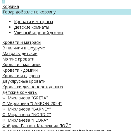
0
Корзина
Товар добавлен в корзину!
Кровати и матрасы
Детские комнаты
Уличный игровой уголок
Кровати и матрасы
В наличии в шоуруме
Матрасы детские
Мягкие кровати
Кровати - машинки
Кровати - домики
Кровати из дерева
Двухярусные кровати
Кроватки для новорожденных
Детские комнаты
Ф. Мирлачева "GRETA"
Ф.Мирлачева "CARBON-2024"
Ф. Мирлачева "BARNEY"
Ф. Мирлачева "NORDIC"
Ф. Мирлачева "FLORA"
Фабрика Глазов. Коллекция ЛОЙС