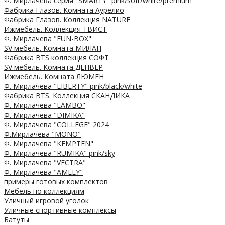
Ф. Мирлачева серия "SMARTY" pink/soft/white/premium
Фабрика Глазов. Комната Аурелио
Фабрика Глазов. Коллекция NATURE
Ижмебель. Коллекция ТВИСТ
Ф. Мирлачева "FUN-BOX"
SV мебель. Комната МИЛАН
Фабрика BTS коллекция СОФТ
SV мебель. Комната ДЕНВЕР
Ижмебель. Комната ЛЮМЕН
Ф. Мирлачева "LIBERTY" pink/black/white
Фабрика BTS. Коллекция СКАНДИКА
Ф. Мирлачева "LAMBO"
Ф. Мирлачева "DIMIKA"
Ф. Мирлачева "COLLEGE" 2024
Ф.Мирлачева "MONO"
Ф. Мирлачева "KEMPTEN"
Ф. Мирлачева "RUMIKA" pink/sky
Ф. Мирлачева "VECTRA"
Ф. Мирлачева "AMELY"
примеры готовых комплектов
Мебель по коллекциям
Уличный игровой уголок
Уличные спортивные комплексы
Батуты