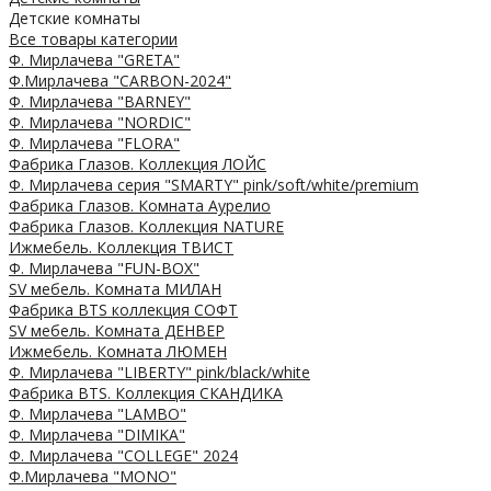
Детские комнаты
Все товары категории
Ф. Мирлачева "GRETA"
Ф.Мирлачева "CARBON-2024"
Ф. Мирлачева "BARNEY"
Ф. Мирлачева "NORDIC"
Ф. Мирлачева "FLORA"
Фабрика Глазов. Коллекция ЛОЙС
Ф. Мирлачева серия "SMARTY" pink/soft/white/premium
Фабрика Глазов. Комната Аурелио
Фабрика Глазов. Коллекция NATURE
Ижмебель. Коллекция ТВИСТ
Ф. Мирлачева "FUN-BOX"
SV мебель. Комната МИЛАН
Фабрика BTS коллекция СОФТ
SV мебель. Комната ДЕНВЕР
Ижмебель. Комната ЛЮМЕН
Ф. Мирлачева "LIBERTY" pink/black/white
Фабрика BTS. Коллекция СКАНДИКА
Ф. Мирлачева "LAMBO"
Ф. Мирлачева "DIMIKA"
Ф. Мирлачева "COLLEGE" 2024
Ф.Мирлачева "MONO"