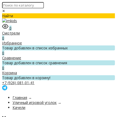
✕
Найти
0
Смотрели
0
Избранное
Товар добавлен в список избранных
0
Сравнение
Товар добавлен в список сравнения
0
Корзина
Товар добавлен в корзину!
+7 (926) 081-01-41
Главная
→
Уличный игровой уголок
→
Качели