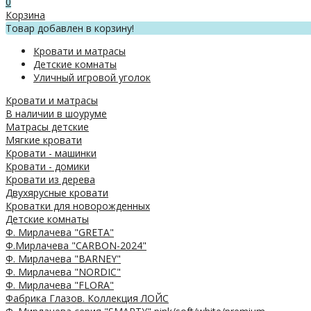
0
Корзина
Товар добавлен в корзину!
Кровати и матрасы
Детские комнаты
Уличный игровой уголок
Кровати и матрасы
В наличии в шоуруме
Матрасы детские
Мягкие кровати
Кровати - машинки
Кровати - домики
Кровати из дерева
Двухярусные кровати
Кроватки для новорожденных
Детские комнаты
Ф. Мирлачева "GRETA"
Ф.Мирлачева "CARBON-2024"
Ф. Мирлачева "BARNEY"
Ф. Мирлачева "NORDIC"
Ф. Мирлачева "FLORA"
Фабрика Глазов. Коллекция ЛОЙС