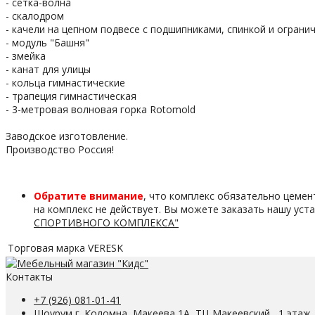
- сетка-волна
- скалодром
- качели на цепном подвесе с подшипниками, спинкой и ограни
- модуль "Башня"
- змейка
- канат для улицы
- кольца гимнастические
- трапеция гимнастическая
- 3-метровая волновая горка Rotomold
Заводское изготовление.
Производство Россия!
Обратите внимание
, что комплекс обязательно цемен
на комплекс не действует. Вы можете заказать нашу уст
СПОРТИВНОГО КОМПЛЕКСА"
Торговая марка
VERESK
Контакты
+7 (926) 081-01-41
Шоурум г. Коломна, Макеева 1А, ТЦ Макеевский , 1 этаж 