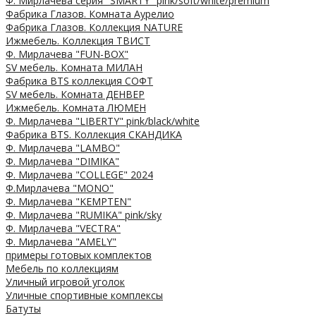
Ф. Мирлачева серия "SMARTY" pink/soft/white/premium
Фабрика Глазов. Комната Аурелио
Фабрика Глазов. Коллекция NATURE
Ижмебель. Коллекция ТВИСТ
Ф. Мирлачева "FUN-BOX"
SV мебель. Комната МИЛАН
Фабрика BTS коллекция СОФТ
SV мебель. Комната ДЕНВЕР
Ижмебель. Комната ЛЮМЕН
Ф. Мирлачева "LIBERTY" pink/black/white
Фабрика BTS. Коллекция СКАНДИКА
Ф. Мирлачева "LAMBO"
Ф. Мирлачева "DIMIKA"
Ф. Мирлачева "COLLEGE" 2024
Ф.Мирлачева "MONO"
Ф. Мирлачева "KEMPTEN"
Ф. Мирлачева "RUMIKA" pink/sky
Ф. Мирлачева "VECTRA"
Ф. Мирлачева "AMELY"
примеры готовых комплектов
Мебель по коллекциям
Уличный игровой уголок
Уличные спортивные комплексы
Батуты