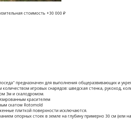
лизительная стоимость +
30 000
₽
оседа" предназначен для выполнения общеразвивающих и укрепл
количеством игровых снарядов: шведская стенка, рукоход, кольц
том 3м и скалодромом.
илизированным красителем
вым скатом Rotomold
женные плиткой поверхности исключаются.
нием опорных стоек в земле на глубину примерно 30 см (или на