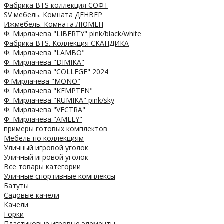
Фабрика BTS коллекция СОФТ
SV мебель. Комната ДЕНВЕР
Ижмебель. Комната ЛЮМЕН
Ф. Мирлачева "LIBERTY" pink/black/white
Фабрика BTS. Коллекция СКАНДИКА
Ф. Мирлачева "LAMBO"
Ф. Мирлачева "DIMIKA"
Ф. Мирлачева "COLLEGE" 2024
Ф.Мирлачева "MONO"
Ф. Мирлачева "KEMPTEN"
Ф. Мирлачева "RUMIKA" pink/sky
Ф. Мирлачева "VECTRA"
Ф. Мирлачева "AMELY"
примеры готовых комплектов
Мебель по коллекциям
Уличный игровой уголок
Уличный игровой уголок
Все товары категории
Уличные спортивные комплексы
Батуты
Садовые качели
Качели
Горки
Пластиковые игровые элементы