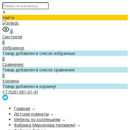
✕
Найти
0
Смотрели
0
Избранное
Товар добавлен в список избранных
0
Сравнение
Товар добавлен в список сравнения
0
Корзина
Товар добавлен в корзину!
+7 (926) 081-01-41
Главная
→
Детские комнаты
→
Мебель по коллекциям
→
Фабрика Мирлачева (премиум)
→