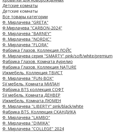
Детские комнаты
Детские комнаты
Все товары категории
Ф. Мирлачева "GRETA"
Ф.Мирлачева "CARBON-2024"
Ф. Мирлачева "BARNEY"
Ф. Мирлачева "NORDIC"
Ф. Мирлачева "FLORA"
Фабрика Глазов. Коллекция ЛОЙС
Ф. Мирлачева серия "SMARTY" pink/soft/white/premium
Фабрика Глазов. Комната Аурелио
Фабрика Глазов. Коллекция NATURE
Ижмебель. Коллекция ТВИСТ
Ф. Мирлачева "FUN-BOX"
SV мебель. Комната МИЛАН
Фабрика BTS коллекция СОФТ
SV мебель. Комната ДЕНВЕР
Ижмебель. Комната ЛЮМЕН
Ф. Мирлачева "LIBERTY" pink/black/white
Фабрика BTS. Коллекция СКАНДИКА
Ф. Мирлачева "LAMBO"
Ф. Мирлачева "DIMIKA"
Ф. Мирлачева "COLLEGE" 2024