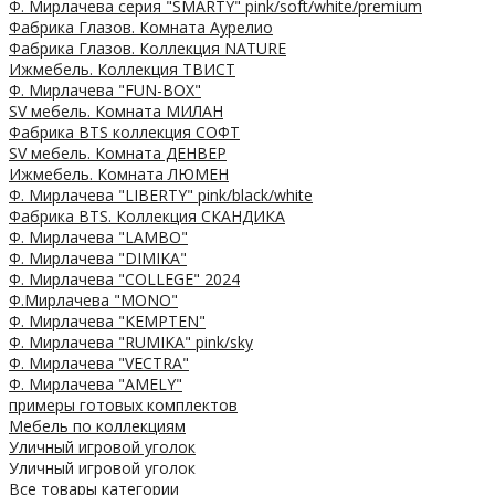
Ф. Мирлачева серия "SMARTY" pink/soft/white/premium
Фабрика Глазов. Комната Аурелио
Фабрика Глазов. Коллекция NATURE
Ижмебель. Коллекция ТВИСТ
Ф. Мирлачева "FUN-BOX"
SV мебель. Комната МИЛАН
Фабрика BTS коллекция СОФТ
SV мебель. Комната ДЕНВЕР
Ижмебель. Комната ЛЮМЕН
Ф. Мирлачева "LIBERTY" pink/black/white
Фабрика BTS. Коллекция СКАНДИКА
Ф. Мирлачева "LAMBO"
Ф. Мирлачева "DIMIKA"
Ф. Мирлачева "COLLEGE" 2024
Ф.Мирлачева "MONO"
Ф. Мирлачева "KEMPTEN"
Ф. Мирлачева "RUMIKA" pink/sky
Ф. Мирлачева "VECTRA"
Ф. Мирлачева "AMELY"
примеры готовых комплектов
Мебель по коллекциям
Уличный игровой уголок
Уличный игровой уголок
Все товары категории