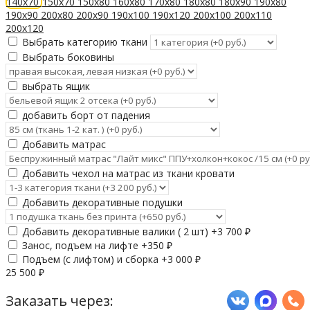
140х70
150х70
150х80
160х80
170х80
180х80
180х90
190х80
190х90
200х80
200х90
190х100
190х120
200х100
200х110
200х120
Выбрать категорию ткани
Выбрать боковины
выбрать ящик
добавить борт от падения
Добавить матрас
Добавить чехол на матрас из ткани кровати
Добавить декоративные подушки
Добавить декоративные валики ( 2 шт) +
3 700
₽
Занос, подъем на лифте +
350
₽
Подъем (с лифтом) и сборка +
3 000
₽
25 500
₽
Заказать через: