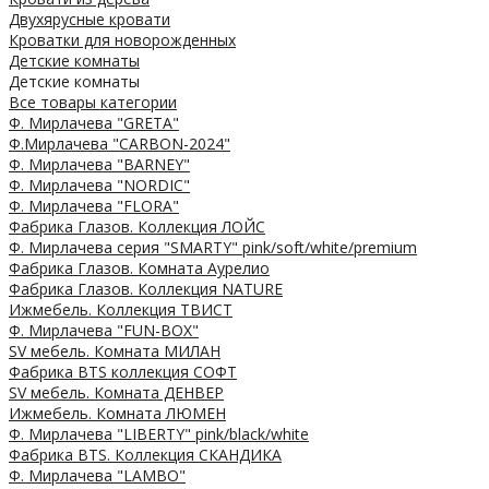
Двухярусные кровати
Кроватки для новорожденных
Детские комнаты
Детские комнаты
Все товары категории
Ф. Мирлачева "GRETA"
Ф.Мирлачева "CARBON-2024"
Ф. Мирлачева "BARNEY"
Ф. Мирлачева "NORDIC"
Ф. Мирлачева "FLORA"
Фабрика Глазов. Коллекция ЛОЙС
Ф. Мирлачева серия "SMARTY" pink/soft/white/premium
Фабрика Глазов. Комната Аурелио
Фабрика Глазов. Коллекция NATURE
Ижмебель. Коллекция ТВИСТ
Ф. Мирлачева "FUN-BOX"
SV мебель. Комната МИЛАН
Фабрика BTS коллекция СОФТ
SV мебель. Комната ДЕНВЕР
Ижмебель. Комната ЛЮМЕН
Ф. Мирлачева "LIBERTY" pink/black/white
Фабрика BTS. Коллекция СКАНДИКА
Ф. Мирлачева "LAMBO"