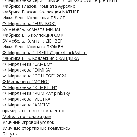
Ф. Мирлачева серия "SMARTY" pink/soft/white/premium
Фабрика Глазов. Комната Аурелио
Фабрика Глазов. Коллекция NATURE
Ижмебель. Коллекция ТВИСТ
Ф. Мирлачева "FUN-BOX"
SV мебель. Комната МИЛАН
Фабрика BTS коллекция СОФТ
SV мебель. Комната ДЕНВЕР
Ижмебель. Комната ЛЮМЕН
Ф. Мирлачева "LIBERTY" pink/black/white
Фабрика BTS. Коллекция СКАНДИКА
Ф. Мирлачева "LAMBO"
Ф. Мирлачева "DIMIKA"
Ф. Мирлачева "COLLEGE" 2024
Ф.Мирлачева "MONO"
Ф. Мирлачева "KEMPTEN"
Ф. Мирлачева "RUMIKA" pink/sky
Ф. Мирлачева "VECTRA"
Ф. Мирлачева "AMELY"
примеры готовых комплектов
Мебель по коллекциям
Уличный игровой уголок
Уличные спортивные комплексы
Батуты