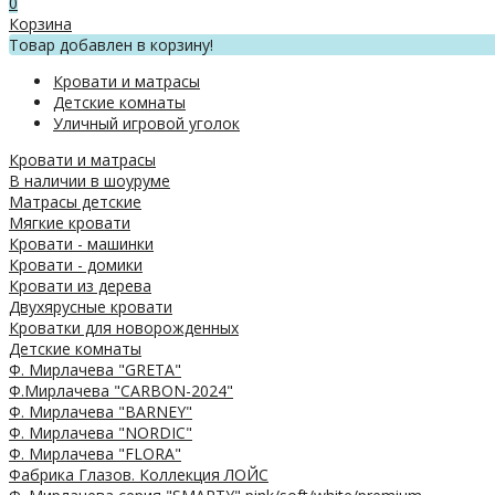
0
Корзина
Товар добавлен в корзину!
Кровати и матрасы
Детские комнаты
Уличный игровой уголок
Кровати и матрасы
В наличии в шоуруме
Матрасы детские
Мягкие кровати
Кровати - машинки
Кровати - домики
Кровати из дерева
Двухярусные кровати
Кроватки для новорожденных
Детские комнаты
Ф. Мирлачева "GRETA"
Ф.Мирлачева "CARBON-2024"
Ф. Мирлачева "BARNEY"
Ф. Мирлачева "NORDIC"
Ф. Мирлачева "FLORA"
Фабрика Глазов. Коллекция ЛОЙС