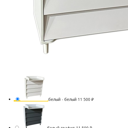
белый - белый
11 500
₽
белый-графит
11 500
₽