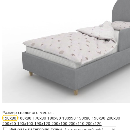
Размер спального места :
150х80
160х80
170х80
180х80
180х90
190х80
190х90
200х80
200х90
190х100
190х120
200х100
200х110
200х120
Выбрать категорию ткани