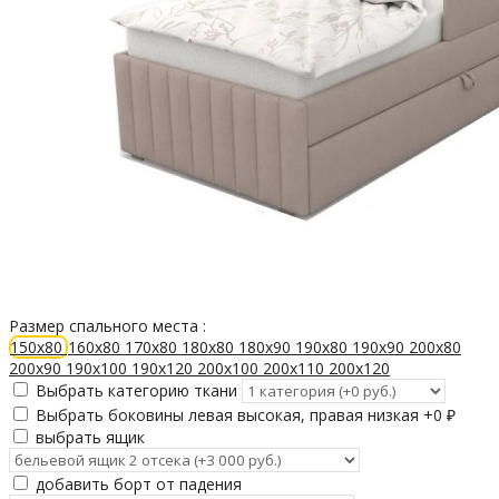
Размер спального места :
150х80
160х80
170х80
180х80
180х90
190х80
190х90
200х80
200х90
190х100
190х120
200х100
200х110
200х120
Выбрать категорию ткани
Выбрать боковины левая высокая, правая низкая +
0
₽
выбрать ящик
добавить борт от падения