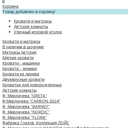
0
Корзина
Товар добавлен в корзину!
Кровати и матрасы
Детские комнаты
Уличный игровой уголок
Кровати и матрасы
В наличии в шоуруме
Матрасы детские
Мягкие кровати
Кровати - машинки
Кровати - домики
Кровати из дерева
Двухярусные кровати
Кроватки для новорожденных
Детские комнаты
Ф. Мирлачева "GRETA"
Ф.Мирлачева "CARBON-2024"
Ф. Мирлачева "BARNEY"
Ф. Мирлачева "NORDIC"
Ф. Мирлачева "FLORA"
Фабрика Глазов. Коллекция ЛОЙС