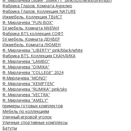
Ф. Мирлачева серия "SMARTY" pink/soft/white/premium
Фабрика Глазов. Комната Аурелио
Фабрика Глазов. Коллекция NATURE
Ижмебель. Коллекция ТВИСТ
Ф. Мирлачева "FUN-BOX"
SV мебель. Комната МИЛАН
Фабрика BTS коллекция СОФТ
SV мебель. Комната ДЕНВЕР
Ижмебель. Комната ЛЮМЕН
Ф. Мирлачева "LIBERTY" pink/black/white
Фабрика BTS. Коллекция СКАНДИКА
Ф. Мирлачева "LAMBO"
Ф. Мирлачева "DIMIKA"
Ф. Мирлачева "COLLEGE" 2024
Ф.Мирлачева "MONO"
Ф. Мирлачева "KEMPTEN"
Ф. Мирлачева "RUMIKA" pink/sky
Ф. Мирлачева "VECTRA"
Ф. Мирлачева "AMELY"
примеры готовых комплектов
Мебель по коллекциям
Уличный игровой уголок
Уличные спортивные комплексы
Батуты