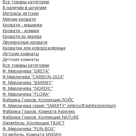
Все товары категории
В наличии в шоуруме
Матрасы детские
Мягкие кровати
Кровати - машинки
Кровати - домики
Кровати из дерева
Двухярусные кровати
Кроватки для новорожденных
Детские комнаты
Детские комнаты
Все товары категории
Ф. Мирлачева "GRETA"
Ф.Мирлачева "CARBON-2024"
Ф. Мирлачева "BARNEY"
Ф. Мирлачева "NORDIC"
Ф. Мирлачева "FLORA"
Фабрика Глазов. Коллекция ЛОЙС
Ф. Мирлачева серия "SMARTY" pink/soft/white/premium
Фабрика Глазов. Комната Аурелио
Фабрика Глазов. Коллекция NATURE
Ижмебель. Коллекция ТВИСТ
Ф. Мирлачева "FUN-BOX"
SV мебель. Комната МИЛАН