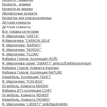
Кровати - домики
Кровати из дерева
Двухярусные кровати
Кроватки для новорожденных
Детские комнаты
Детские комнаты
Все товары категории
Ф. Мирлачева "GRETA"
Ф.Мирлачева "CARBON-2024"
Ф. Мирлачева "BARNEY"
Ф. Мирлачева "NORDIC"
Ф. Мирлачева "FLORA"
Фабрика Глазов. Коллекция ЛОЙС
Ф. Мирлачева серия "SMARTY" pink/soft/white/premium
Фабрика Глазов. Комната Аурелио
Фабрика Глазов. Коллекция NATURE
Ижмебель. Коллекция ТВИСТ
Ф. Мирлачева "FUN-BOX"
SV мебель. Комната МИЛАН
Фабрика BTS коллекция СОФТ
SV мебель. Комната ДЕНВЕР
Ижмебель. Комната ЛЮМЕН
Ф. Мирлачева "LIBERTY" pink/black/white