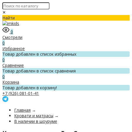
✕
Найти
0
Смотрели
0
Избранное
Товар добавлен в список избранных
0
Сравнение
Товар добавлен в список сравнения
0
Корзина
Товар добавлен в корзину!
+7 (926) 081-01-41
Главная
→
Кровати и матрасы
→
В наличии в шоуруме