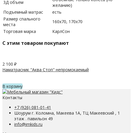
3Д объем
желанию)
Подъемный матрас
есть
Размер спального
160х70, 170х70
места
Торговая марка
КарлСон
C этим товаром покупают
2 100
₽
Наматрасник "Аква Стоп" непромокаемый
В корзину
Контакты
+7 (926) 081-01-41
Шоурум г. Коломна, Макеева 1А, ТЦ Макеевский , 1
этаж . павильон 49
info@imkids.ru