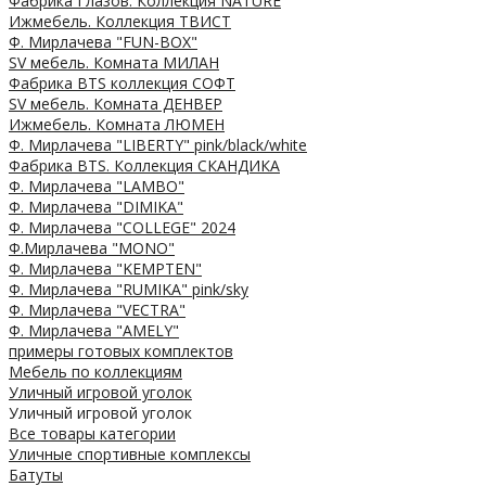
Фабрика Глазов. Коллекция NATURE
Ижмебель. Коллекция ТВИСТ
Ф. Мирлачева "FUN-BOX"
SV мебель. Комната МИЛАН
Фабрика BTS коллекция СОФТ
SV мебель. Комната ДЕНВЕР
Ижмебель. Комната ЛЮМЕН
Ф. Мирлачева "LIBERTY" pink/black/white
Фабрика BTS. Коллекция СКАНДИКА
Ф. Мирлачева "LAMBO"
Ф. Мирлачева "DIMIKA"
Ф. Мирлачева "COLLEGE" 2024
Ф.Мирлачева "MONO"
Ф. Мирлачева "KEMPTEN"
Ф. Мирлачева "RUMIKA" pink/sky
Ф. Мирлачева "VECTRA"
Ф. Мирлачева "AMELY"
примеры готовых комплектов
Мебель по коллекциям
Уличный игровой уголок
Уличный игровой уголок
Все товары категории
Уличные спортивные комплексы
Батуты