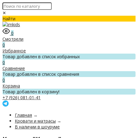
✕
Найти
0
Смотрели
0
Избранное
Товар добавлен в список избранных
0
Сравнение
Товар добавлен в список сравнения
0
Корзина
Товар добавлен в корзину!
+7 (926) 081-01-41
Главная
→
Кровати и матрасы
→
В наличии в шоуруме