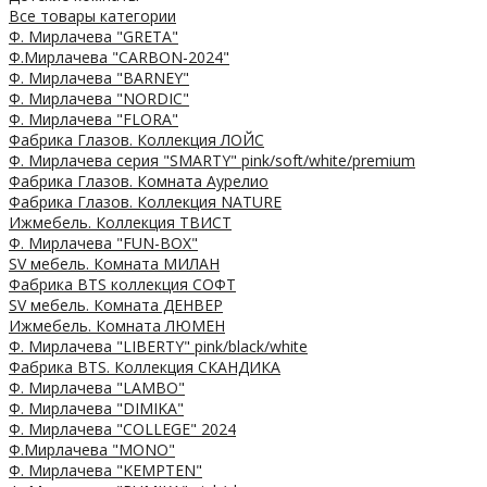
Все товары категории
Ф. Мирлачева "GRETA"
Ф.Мирлачева "CARBON-2024"
Ф. Мирлачева "BARNEY"
Ф. Мирлачева "NORDIC"
Ф. Мирлачева "FLORA"
Фабрика Глазов. Коллекция ЛОЙС
Ф. Мирлачева серия "SMARTY" pink/soft/white/premium
Фабрика Глазов. Комната Аурелио
Фабрика Глазов. Коллекция NATURE
Ижмебель. Коллекция ТВИСТ
Ф. Мирлачева "FUN-BOX"
SV мебель. Комната МИЛАН
Фабрика BTS коллекция СОФТ
SV мебель. Комната ДЕНВЕР
Ижмебель. Комната ЛЮМЕН
Ф. Мирлачева "LIBERTY" pink/black/white
Фабрика BTS. Коллекция СКАНДИКА
Ф. Мирлачева "LAMBO"
Ф. Мирлачева "DIMIKA"
Ф. Мирлачева "COLLEGE" 2024
Ф.Мирлачева "MONO"
Ф. Мирлачева "KEMPTEN"