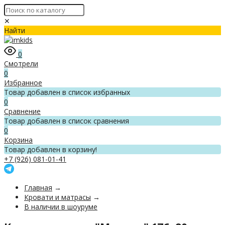
✕
Найти
0
Смотрели
0
Избранное
Товар добавлен в список избранных
0
Сравнение
Товар добавлен в список сравнения
0
Корзина
Товар добавлен в корзину!
+7 (926) 081-01-41
Главная
→
Кровати и матрасы
→
В наличии в шоуруме