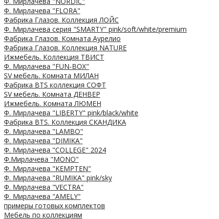
Ф. Мирлачева "NORDIC"
Ф. Мирлачева "FLORA"
Фабрика Глазов. Коллекция ЛОЙС
Ф. Мирлачева серия "SMARTY" pink/soft/white/premium
Фабрика Глазов. Комната Аурелио
Фабрика Глазов. Коллекция NATURE
Ижмебель. Коллекция ТВИСТ
Ф. Мирлачева "FUN-BOX"
SV мебель. Комната МИЛАН
Фабрика BTS коллекция СОФТ
SV мебель. Комната ДЕНВЕР
Ижмебель. Комната ЛЮМЕН
Ф. Мирлачева "LIBERTY" pink/black/white
Фабрика BTS. Коллекция СКАНДИКА
Ф. Мирлачева "LAMBO"
Ф. Мирлачева "DIMIKA"
Ф. Мирлачева "COLLEGE" 2024
Ф.Мирлачева "MONO"
Ф. Мирлачева "KEMPTEN"
Ф. Мирлачева "RUMIKA" pink/sky
Ф. Мирлачева "VECTRA"
Ф. Мирлачева "AMELY"
примеры готовых комплектов
Мебель по коллекциям