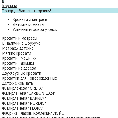
0
Корзина
Товар добавлен в корзину!
Кровати и матрасы
Детские комнаты
Уличный игровой уголок
Кровати и матрасы
В наличии в шоуруме
Матрасы детские
Мягкие кровати
Кровати - машинки
Кровати - домики
Кровати из дерева
Двухярусные кровати
Кроватки для новорожденных
Детские комнаты
Ф. Мирлачева "GRETA"
Ф.Мирлачева "CARBON-2024"
Ф. Мирлачева "BARNEY"
Ф. Мирлачева "NORDIC"
Ф. Мирлачева "FLORA"
Фабрика Глазов. Коллекция ЛОЙС