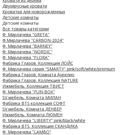
Кровати из дерева
Двухярусные кровати
Кроватки для новорожденных
Детские комнаты
Детские комнаты
Все товары категории
Ф. Мирлачева "GRETA"
Ф.Мирлачева "CARBON-2024"
Ф. Мирлачева "BARNEY"
Ф. Мирлачева "NORDIC"
Ф. Мирлачева "FLORA"
Фабрика Глазов. Коллекция ЛОЙС
Ф. Мирлачева серия "SMARTY" pink/soft/white/premium
Фабрика Глазов. Комната Аурелио
Фабрика Глазов. Коллекция NATURE
Ижмебель. Коллекция ТВИСТ
Ф. Мирлачева "FUN-BOX"
SV мебель. Комната МИЛАН
Фабрика BTS коллекция СОФТ
SV мебель. Комната ДЕНВЕР
Ижмебель. Комната ЛЮМЕН
Ф. Мирлачева "LIBERTY" pink/black/white
Фабрика BTS. Коллекция СКАНДИКА
Ф. Мирлачева "LAMBO"