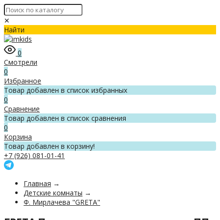
✕
Найти
0
Смотрели
0
Избранное
Товар добавлен в список избранных
0
Сравнение
Товар добавлен в список сравнения
0
Корзина
Товар добавлен в корзину!
+7 (926) 081-01-41
Главная
→
Детские комнаты
→
Ф. Мирлачева "GRETA"