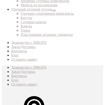
примеры готовых комплектов
Мебель по коллекциям
Уличный игровой уголок
Уличные спортивные комплексы
Батуты
Садовые качели
Качели
Горки
Пластиковые игровые элементы
Знакомство с IMKIDS
Заказ/Доставка
Контакты
Блог
Оставить заявку
Знакомство с IMKIDS
Заказ/Доставка
Контакты
Блог
Оставить заявку