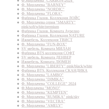
Ф.Мирлачева "CARBON-2024"
Ф. Мирлачева "BARNEY"
Ф. Мирлачева "NORDIC"
Ф. Мирлачева "FLORA"
Фабрика Глазов. Коллекция ЛОЙС
Ф. Мирлачева серия "SMARTY"
pink/soft/white/premium
Фабрика Глазов. Комната Аурелио
Фабрика Глазов. Коллекция NATURE
Ижмебель. Коллекция ТВИСТ
Ф. Мирлачева "FUN-BOX"
SV мебель. Комната МИЛАН
Фабрика BTS коллекция СОФТ
SV мебель. Комната ДЕНВЕР
Ижмебель. Комната ЛЮМЕН
Ф. Мирлачева "LIBERTY" pink/black/white
Фабрика BTS. Коллекция СКАНДИКА
Ф. Мирлачева "LAMBO"
Ф. Мирлачева "DIMIKA"
Ф. Мирлачева "COLLEGE" 2024
Ф.Мирлачева "MONO"
Ф. Мирлачева "KEMPTEN"
Ф. Мирлачева "RUMIKA" pink/sky
Ф. Мирлачева "VECTRA"
Ф. Мирлачева "AMELY"