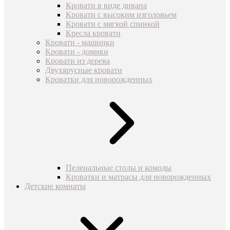
Кровати в виде дивана
Кровати с высоким изголовьем
Кровати с мягкой спинкой
Кресла кровати
Кровати - машинки
Кровати - домики
Кровати из дерева
Двухярусные кровати
Кроватки для новорожденных
Пеленальные столы и комоды
Кроватки и матрасы для новорожденных
Детские комнаты