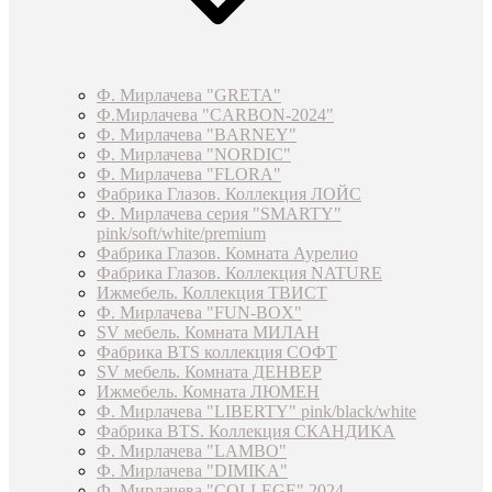
Ф. Мирлачева "GRETA"
Ф.Мирлачева "CARBON-2024"
Ф. Мирлачева "BARNEY"
Ф. Мирлачева "NORDIC"
Ф. Мирлачева "FLORA"
Фабрика Глазов. Коллекция ЛОЙС
Ф. Мирлачева серия "SMARTY"
pink/soft/white/premium
Фабрика Глазов. Комната Аурелио
Фабрика Глазов. Коллекция NATURE
Ижмебель. Коллекция ТВИСТ
Ф. Мирлачева "FUN-BOX"
SV мебель. Комната МИЛАН
Фабрика BTS коллекция СОФТ
SV мебель. Комната ДЕНВЕР
Ижмебель. Комната ЛЮМЕН
Ф. Мирлачева "LIBERTY" pink/black/white
Фабрика BTS. Коллекция СКАНДИКА
Ф. Мирлачева "LAMBO"
Ф. Мирлачева "DIMIKA"
Ф. Мирлачева "COLLEGE" 2024