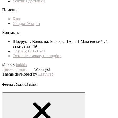
Условия доставки
Помощь
Блог
Скидки/Акции
Контакты
Шоурум г. Коломна, Макеева 1А, ТЦ Макеевский , 1
этаж . пав. 49
+7 (926) 081-01-41
Оставить заявку на подбор
© 2026
imkids
Движок блога
— Webasyst
Theme developed by
Easyweb
Форма обратной связи