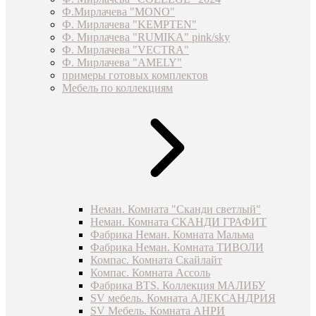
Ф.Мирлачева "MONO"
Ф. Мирлачева "KEMPTEN"
Ф. Мирлачева "RUMIKA" pink/sky
Ф. Мирлачева "VECTRA"
Ф. Мирлачева "AMELY"
примеры готовых комплектов
Мебель по коллекциям
Неман. Комната "Сканди светлый"
Неман. Комната СКАНДИ ГРАФИТ
Фабрика Неман. Комната Мальма
Фабрика Неман. Комната ТИВОЛИ
Компас. Комната Скайлайт
Компас. Комната Ассоль
Фабрика BTS. Коллекция МАЛИБУ
SV мебель. Комната АЛЕКСАНДРИЯ
SV Мебель. Комната АНРИ