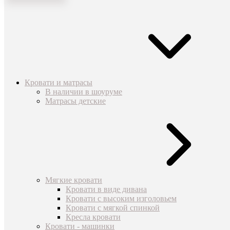
Кровати и матрасы
В наличии в шоуруме
Матрасы детские
Мягкие кровати
Кровати в виде дивана
Кровати с высоким изголовьем
Кровати с мягкой спинкой
Кресла кровати
Кровати - машинки