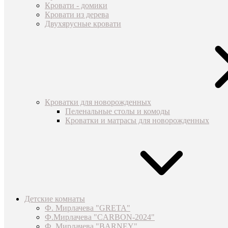
Кровати - домики
Кровати из дерева
Двухярусные кровати
Кроватки для новорожденных
Пеленальные столы и комоды
Кроватки и матрасы для новорожденных
Детские комнаты
Ф. Мирлачева "GRETA"
Ф.Мирлачева "CARBON-2024"
Ф. Мирлачева "BARNEY"