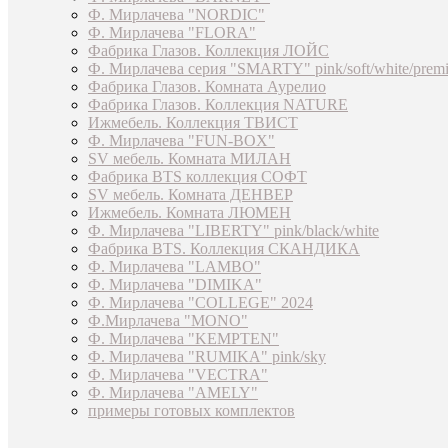
Ф. Мирлачева "NORDIC"
Ф. Мирлачева "FLORA"
Фабрика Глазов. Коллекция ЛОЙС
Ф. Мирлачева серия "SMARTY" pink/soft/white/prem
Фабрика Глазов. Комната Аурелио
Фабрика Глазов. Коллекция NATURE
Ижмебель. Коллекция ТВИСТ
Ф. Мирлачева "FUN-BOX"
SV мебель. Комната МИЛАН
Фабрика BTS коллекция СОФТ
SV мебель. Комната ДЕНВЕР
Ижмебель. Комната ЛЮМЕН
Ф. Мирлачева "LIBERTY" pink/black/white
Фабрика BTS. Коллекция СКАНДИКА
Ф. Мирлачева "LAMBO"
Ф. Мирлачева "DIMIKA"
Ф. Мирлачева "COLLEGE" 2024
Ф.Мирлачева "MONO"
Ф. Мирлачева "KEMPTEN"
Ф. Мирлачева "RUMIKA" pink/sky
Ф. Мирлачева "VECTRA"
Ф. Мирлачева "AMELY"
примеры готовых комплектов