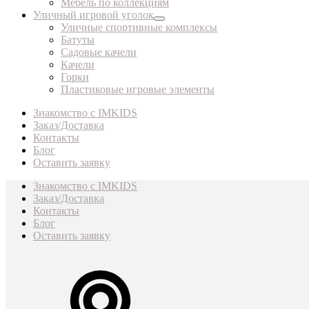
Мебель по коллекциям
Уличный игровой уголок
Уличные спортивные комплексы
Батуты
Садовые качели
Качели
Горки
Пластиковые игровые элементы
Знакомство с IMKIDS
Заказ/Доставка
Контакты
Блог
Оставить заявку
Знакомство с IMKIDS
Заказ/Доставка
Контакты
Блог
Оставить заявку