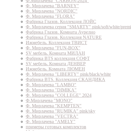
Ф.Мирлачева "CARBON-2024"
Ф. Мирлачева "BARNEY"
Ф. Мирлачева "NORDIC"
Ф. Мирлачева "FLORA"
Фабрика Глазов. Коллекция ЛОЙС
Ф. Мирлачева серия "SMARTY" pink/soft/white/prem
Фабрика Глазов. Комната Аурелио
Фабрика Глазов. Коллекция NATURE
Ижмебель. Коллекция ТВИСТ
Ф. Мирлачева "FUN-BOX"
SV мебель. Комната МИЛАН
Фабрика BTS коллекция СОФТ
SV мебель. Комната ДЕНВЕР
Ижмебель. Комната ЛЮМЕН
Ф. Мирлачева "LIBERTY" pink/black/white
Фабрика BTS. Коллекция СКАНДИКА
Ф. Мирлачева "LAMBO"
Ф. Мирлачева "DIMIKA"
Ф. Мирлачева "COLLEGE" 2024
Ф.Мирлачева "MONO"
Ф. Мирлачева "KEMPTEN"
Ф. Мирлачева "RUMIKA" pink/sky
Ф. Мирлачева "VECTRA"
Ф. Мирлачева "AMELY"
примеры готовых комплектов