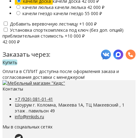
качели доска
качели доска
42 000
₽
качели люлька
качели люлька
42 000
₽
качели гнездо
качели гнездо
55 000
₽
Добавить веревочную лестницу +
1 000
₽
Установка спорткомплекса под ключ (без доп. опций)
приблизительная стоимость +
10 000
₽
42 000
₽
Заказать через:
Купить
Оплата в СПЛИТ доступна после оформления заказа и
согласования доставки с менеджером!
Контакты
+7 (926) 081-01-41
Шоурум г. Коломна, Макеева 1А, ТЦ Макеевский , 1
этаж . павильон 49
info@imkids.ru
Мы в социальных сетях