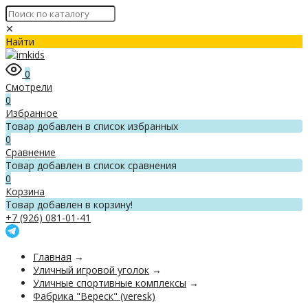
✕
Найти
0
Смотрели
0
Избранное
Товар добавлен в список избранных
0
Сравнение
Товар добавлен в список сравнения
0
Корзина
Товар добавлен в корзину!
+7 (926) 081-01-41
Главная
→
Уличный игровой уголок
→
Уличные спортивные комплексы
→
Фабрика "Вереск" (veresk)