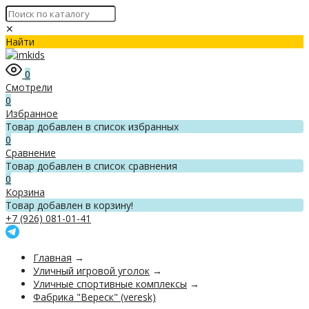
✕
Найти
0
Смотрели
0
Избранное
Товар добавлен в список избранных
0
Сравнение
Товар добавлен в список сравнения
0
Корзина
Товар добавлен в корзину!
+7 (926) 081-01-41
Главная
→
Уличный игровой уголок
→
Уличные спортивные комплексы
→
Фабрика "Вереск" (veresk)