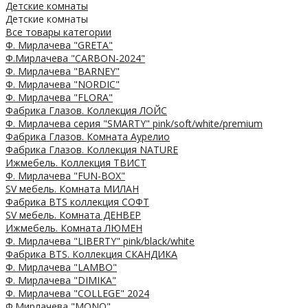
Детские комнаты
Детские комнаты
Все товары категории
Ф. Мирлачева "GRETA"
Ф.Мирлачева "CARBON-2024"
Ф. Мирлачева "BARNEY"
Ф. Мирлачева "NORDIC"
Ф. Мирлачева "FLORA"
Фабрика Глазов. Коллекция ЛОЙС
Ф. Мирлачева серия "SMARTY" pink/soft/white/premium
Фабрика Глазов. Комната Аурелио
Фабрика Глазов. Коллекция NATURE
Ижмебель. Коллекция ТВИСТ
Ф. Мирлачева "FUN-BOX"
SV мебель. Комната МИЛАН
Фабрика BTS коллекция СОФТ
SV мебель. Комната ДЕНВЕР
Ижмебель. Комната ЛЮМЕН
Ф. Мирлачева "LIBERTY" pink/black/white
Фабрика BTS. Коллекция СКАНДИКА
Ф. Мирлачева "LAMBO"
Ф. Мирлачева "DIMIKA"
Ф. Мирлачева "COLLEGE" 2024
Ф.Мирлачева "MONO"