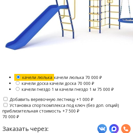
качели люлька
качели люлька
70 000
₽
качели доска
качели доска
70 000
₽
качели гнездо 1 м
качели гнездо 1 м
75 000
₽
Добавить веревочную лестницу +
1 000
₽
Установка спорткомплекса под ключ (без доп. опций)
приблизительная стоимость +
7 500
₽
70 000
₽
Заказать через: