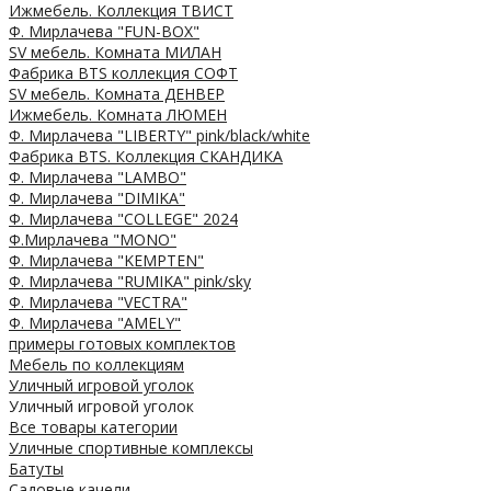
Ижмебель. Коллекция ТВИСТ
Ф. Мирлачева "FUN-BOX"
SV мебель. Комната МИЛАН
Фабрика BTS коллекция СОФТ
SV мебель. Комната ДЕНВЕР
Ижмебель. Комната ЛЮМЕН
Ф. Мирлачева "LIBERTY" pink/black/white
Фабрика BTS. Коллекция СКАНДИКА
Ф. Мирлачева "LAMBO"
Ф. Мирлачева "DIMIKA"
Ф. Мирлачева "COLLEGE" 2024
Ф.Мирлачева "MONO"
Ф. Мирлачева "KEMPTEN"
Ф. Мирлачева "RUMIKA" pink/sky
Ф. Мирлачева "VECTRA"
Ф. Мирлачева "AMELY"
примеры готовых комплектов
Мебель по коллекциям
Уличный игровой уголок
Уличный игровой уголок
Все товары категории
Уличные спортивные комплексы
Батуты
Садовые качели