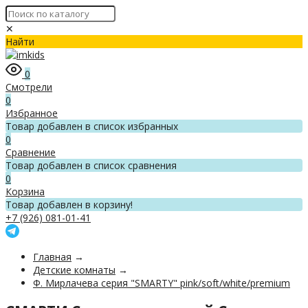
✕
Найти
0
Смотрели
0
Избранное
Товар добавлен в список избранных
0
Сравнение
Товар добавлен в список сравнения
0
Корзина
Товар добавлен в корзину!
+7 (926) 081-01-41
Главная
→
Детские комнаты
→
Ф. Мирлачева серия "SMARTY" pink/soft/white/premium