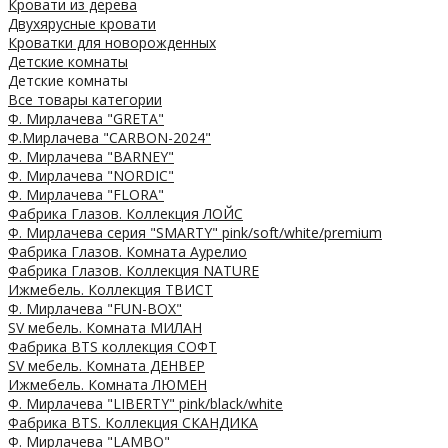
Кровати из дерева
Двухярусные кровати
Кроватки для новорожденных
Детские комнаты
Детские комнаты
Все товары категории
Ф. Мирлачева "GRETA"
Ф.Мирлачева "CARBON-2024"
Ф. Мирлачева "BARNEY"
Ф. Мирлачева "NORDIC"
Ф. Мирлачева "FLORA"
Фабрика Глазов. Коллекция ЛОЙС
Ф. Мирлачева серия "SMARTY" pink/soft/white/premium
Фабрика Глазов. Комната Аурелио
Фабрика Глазов. Коллекция NATURE
Ижмебель. Коллекция ТВИСТ
Ф. Мирлачева "FUN-BOX"
SV мебель. Комната МИЛАН
Фабрика BTS коллекция СОФТ
SV мебель. Комната ДЕНВЕР
Ижмебель. Комната ЛЮМЕН
Ф. Мирлачева "LIBERTY" pink/black/white
Фабрика BTS. Коллекция СКАНДИКА
Ф. Мирлачева "LAMBO"