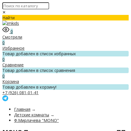
✕
Найти
0
Смотрели
0
Избранное
Товар добавлен в список избранных
0
Сравнение
Товар добавлен в список сравнения
0
Корзина
Товар добавлен в корзину!
+7 (926) 081-01-41
Главная
→
Детские комнаты
→
Ф.Мирлачева "MONO"