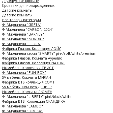
Двухярусные кровати
Кроватки для новорожденных
Детские комнаты
Детские комнаты
Все товары категории
Ф. Мирлачева "GRETA"
Ф.Мирлачева "CARBON-2024"
Ф. Мирлачева "BARNEY"
Ф. Мирлачева "NORDIC"
Ф. Мирлачева "FLORA"
Фабрика Глазов. Коллекция ЛОЙС
Ф. Мирлачева серия "SMARTY" pink/soft/white/premium
Фабрика Глазов. Комната Аурелио
Фабрика Глазов. Коллекция NATURE
Ижмебель. Коллекция ТВИСТ
Ф. Мирлачева "FUN-BOX"
SV мебель. Комната МИЛАН
Фабрика BTS коллекция СОФТ
SV мебель. Комната ДЕНВЕР
Ижмебель. Комната ЛЮМЕН
Ф. Мирлачева "LIBERTY" pink/black/white
Фабрика BTS. Коллекция СКАНДИКА
Ф. Мирлачева "LAMBO"
Ф. Мирлачева "DIMIKA"