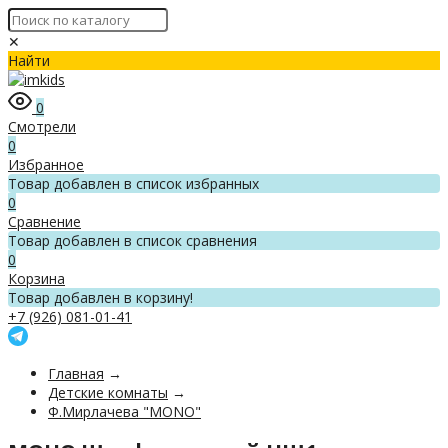
✕
Найти
0
Смотрели
0
Избранное
Товар добавлен в список избранных
0
Сравнение
Товар добавлен в список сравнения
0
Корзина
Товар добавлен в корзину!
+7 (926) 081-01-41
Главная
→
Детские комнаты
→
Ф.Мирлачева "MONO"