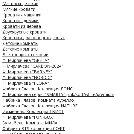
Матрасы детские
Мягкие кровати
Кровати - машинки
Кровати - домики
Кровати из дерева
Двухярусные кровати
Кроватки для новорожденных
Детские комнаты
Детские комнаты
Все товары категории
Ф. Мирлачева "GRETA"
Ф.Мирлачева "CARBON-2024"
Ф. Мирлачева "BARNEY"
Ф. Мирлачева "NORDIC"
Ф. Мирлачева "FLORA"
Фабрика Глазов. Коллекция ЛОЙС
Ф. Мирлачева серия "SMARTY" pink/soft/white/premium
Фабрика Глазов. Комната Аурелио
Фабрика Глазов. Коллекция NATURE
Ижмебель. Коллекция ТВИСТ
Ф. Мирлачева "FUN-BOX"
SV мебель. Комната МИЛАН
Фабрика BTS коллекция СОФТ