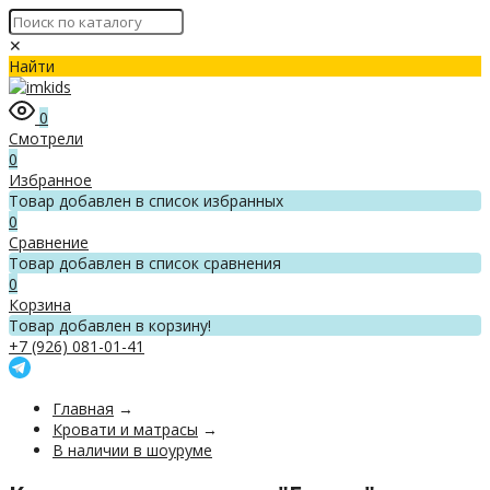
✕
Найти
0
Смотрели
0
Избранное
Товар добавлен в список избранных
0
Сравнение
Товар добавлен в список сравнения
0
Корзина
Товар добавлен в корзину!
+7 (926) 081-01-41
Главная
→
Кровати и матрасы
→
В наличии в шоуруме