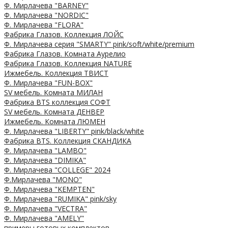
Ф. Мирлачева "BARNEY"
Ф. Мирлачева "NORDIC"
Ф. Мирлачева "FLORA"
Фабрика Глазов. Коллекция ЛОЙС
Ф. Мирлачева серия "SMARTY" pink/soft/white/premium
Фабрика Глазов. Комната Аурелио
Фабрика Глазов. Коллекция NATURE
Ижмебель. Коллекция ТВИСТ
Ф. Мирлачева "FUN-BOX"
SV мебель. Комната МИЛАН
Фабрика BTS коллекция СОФТ
SV мебель. Комната ДЕНВЕР
Ижмебель. Комната ЛЮМЕН
Ф. Мирлачева "LIBERTY" pink/black/white
Фабрика BTS. Коллекция СКАНДИКА
Ф. Мирлачева "LAMBO"
Ф. Мирлачева "DIMIKA"
Ф. Мирлачева "COLLEGE" 2024
Ф.Мирлачева "MONO"
Ф. Мирлачева "KEMPTEN"
Ф. Мирлачева "RUMIKA" pink/sky
Ф. Мирлачева "VECTRA"
Ф. Мирлачева "AMELY"
примеры готовых комплектов