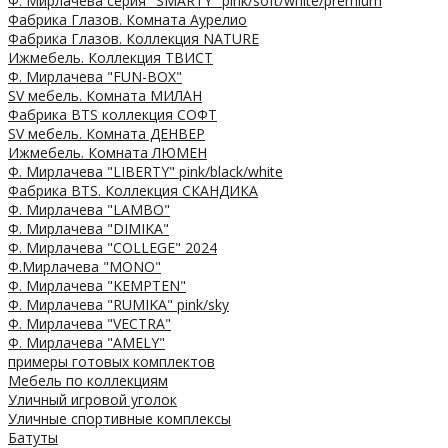
Ф. Мирлачева серия "SMARTY" pink/soft/white/premium
Фабрика Глазов. Комната Аурелио
Фабрика Глазов. Коллекция NATURE
Ижмебель. Коллекция ТВИСТ
Ф. Мирлачева "FUN-BOX"
SV мебель. Комната МИЛАН
Фабрика BTS коллекция СОФТ
SV мебель. Комната ДЕНВЕР
Ижмебель. Комната ЛЮМЕН
Ф. Мирлачева "LIBERTY" pink/black/white
Фабрика BTS. Коллекция СКАНДИКА
Ф. Мирлачева "LAMBO"
Ф. Мирлачева "DIMIKA"
Ф. Мирлачева "COLLEGE" 2024
Ф.Мирлачева "MONO"
Ф. Мирлачева "KEMPTEN"
Ф. Мирлачева "RUMIKA" pink/sky
Ф. Мирлачева "VECTRA"
Ф. Мирлачева "AMELY"
примеры готовых комплектов
Мебель по коллекциям
Уличный игровой уголок
Уличные спортивные комплексы
Батуты