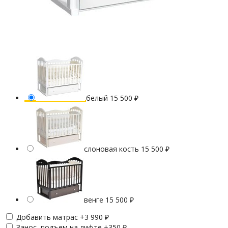
белый
15 500
₽
слоновая кость
15 500
₽
венге
15 500
₽
Добавить матрас +
3 990
₽
Занос, подъем на лифте +
350
₽