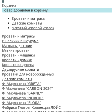
0
Корзина
Товар добавлен в корзину!
Кровати и матрасы
Детские комнаты
Уличный игровой уголок
Кровати и матрасы
В наличии в шоуруме
Матрасы детские
Мягкие кровати
Кровати - машинки
Кровати - домики
Кровати из дерева
Двухярусные кровати
Кроватки для новорожденных
Детские комнаты
Ф. Мирлачева "GRETA"
Ф.Мирлачева "CARBON-2024"
Ф. Мирлачева "BARNEY"
Ф. Мирлачева "NORDIC"
Ф. Мирлачева "FLORA"
Фабрика Глазов. Коллекция ЛОЙС