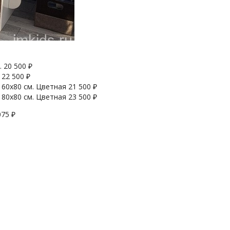
.
20 500
₽
22 500
₽
160х80 см. Цветная
21 500
₽
180х80 см. Цветная
23 500
₽
075
₽