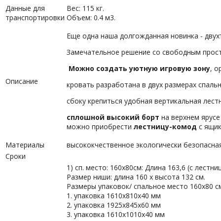
Данные для
Вес: 115 кг.
транспортировки
Объем: 0.4 м3.
Еще одна наша долгожданная новинка - двух
Замечательное решение со свободным прос
Можно создать уютную игровую зону
, 
Описание
кровать разработана в двух размерах спально
сбоку крепиться удобная вертикальная лест
сплошной высокий борт
на верхнем ярусе
можно приобрести
лестницу-комод
с ящик
Материалы
высококчественное экологически безопасная 
Сроки
1) сп. место: 160х80см: Длина 163,6 (с лестни
Размер ниши: длина 160 х высота 132 см.
Размеры упаковок/ спальное место 160х80 с
1. упаковка 1610х810х40 мм
2. упаковка 1925х845х60 мм
3. упаковка 1610х1010х40 мм