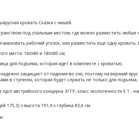
ъярусная кровать Сказка с нишей.
транством под спальным местом, где можно разместить любые
организовать рабочий уголок, или разместить еще одну кровать.
го места: 160х80 и 180х80 см;
ница для подъема, которая идет в комплекте с кроватью;
 надежно защищает от падения во сне, поэтому на верхний яру
ами в ступенях, которая будет служить не только для подъема, 
лдсп австрийского концерна ЭГГР, класс экологичности Е 1 - н
цей 175,3) х высота 191,4 х глубина 83,6 см.
м/