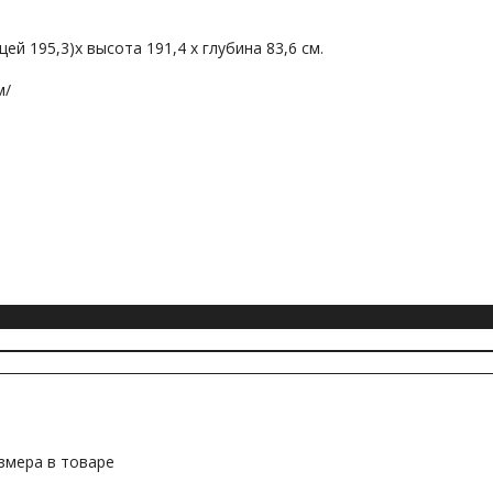
ицей 195,3)х высота 191,4 х глубина 83,6 см.
м/
змера в товаре