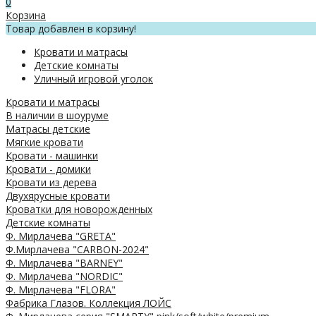
0
Корзина
Товар добавлен в корзину!
Кровати и матрасы
Детские комнаты
Уличный игровой уголок
Кровати и матрасы
В наличии в шоуруме
Матрасы детские
Мягкие кровати
Кровати - машинки
Кровати - домики
Кровати из дерева
Двухярусные кровати
Кроватки для новорожденных
Детские комнаты
Ф. Мирлачева "GRETA"
Ф.Мирлачева "CARBON-2024"
Ф. Мирлачева "BARNEY"
Ф. Мирлачева "NORDIC"
Ф. Мирлачева "FLORA"
Фабрика Глазов. Коллекция ЛОЙС