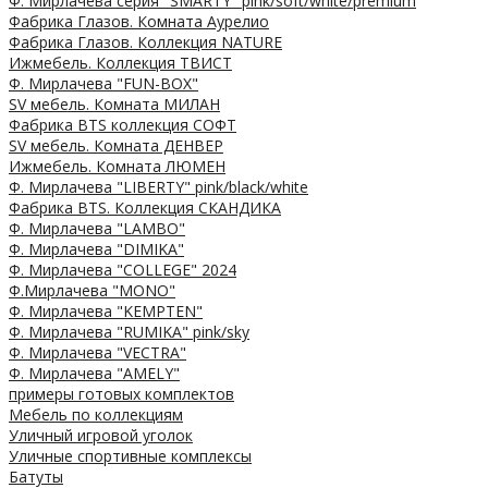
Ф. Мирлачева серия "SMARTY" pink/soft/white/premium
Фабрика Глазов. Комната Аурелио
Фабрика Глазов. Коллекция NATURE
Ижмебель. Коллекция ТВИСТ
Ф. Мирлачева "FUN-BOX"
SV мебель. Комната МИЛАН
Фабрика BTS коллекция СОФТ
SV мебель. Комната ДЕНВЕР
Ижмебель. Комната ЛЮМЕН
Ф. Мирлачева "LIBERTY" pink/black/white
Фабрика BTS. Коллекция СКАНДИКА
Ф. Мирлачева "LAMBO"
Ф. Мирлачева "DIMIKA"
Ф. Мирлачева "COLLEGE" 2024
Ф.Мирлачева "MONO"
Ф. Мирлачева "KEMPTEN"
Ф. Мирлачева "RUMIKA" pink/sky
Ф. Мирлачева "VECTRA"
Ф. Мирлачева "AMELY"
примеры готовых комплектов
Мебель по коллекциям
Уличный игровой уголок
Уличные спортивные комплексы
Батуты