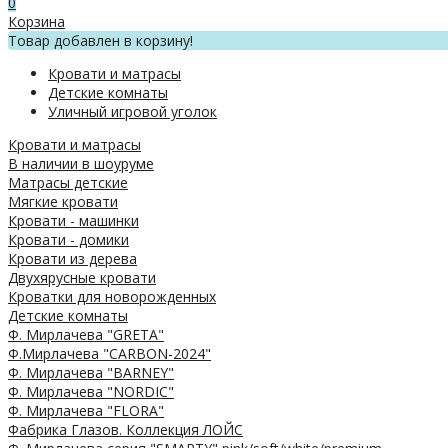
0
Корзина
Товар добавлен в корзину!
Кровати и матрасы
Детские комнаты
Уличный игровой уголок
Кровати и матрасы
В наличии в шоуруме
Матрасы детские
Мягкие кровати
Кровати - машинки
Кровати - домики
Кровати из дерева
Двухярусные кровати
Кроватки для новорожденных
Детские комнаты
Ф. Мирлачева "GRETA"
Ф.Мирлачева "CARBON-2024"
Ф. Мирлачева "BARNEY"
Ф. Мирлачева "NORDIC"
Ф. Мирлачева "FLORA"
Фабрика Глазов. Коллекция ЛОЙС