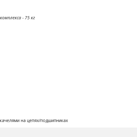
омплекса - 75 кг
 качелями на цепях/подшипниках