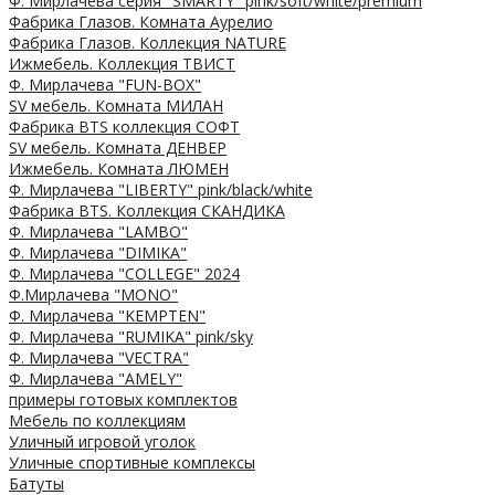
Ф. Мирлачева серия "SMARTY" pink/soft/white/premium
Фабрика Глазов. Комната Аурелио
Фабрика Глазов. Коллекция NATURE
Ижмебель. Коллекция ТВИСТ
Ф. Мирлачева "FUN-BOX"
SV мебель. Комната МИЛАН
Фабрика BTS коллекция СОФТ
SV мебель. Комната ДЕНВЕР
Ижмебель. Комната ЛЮМЕН
Ф. Мирлачева "LIBERTY" pink/black/white
Фабрика BTS. Коллекция СКАНДИКА
Ф. Мирлачева "LAMBO"
Ф. Мирлачева "DIMIKA"
Ф. Мирлачева "COLLEGE" 2024
Ф.Мирлачева "MONO"
Ф. Мирлачева "KEMPTEN"
Ф. Мирлачева "RUMIKA" pink/sky
Ф. Мирлачева "VECTRA"
Ф. Мирлачева "AMELY"
примеры готовых комплектов
Мебель по коллекциям
Уличный игровой уголок
Уличные спортивные комплексы
Батуты